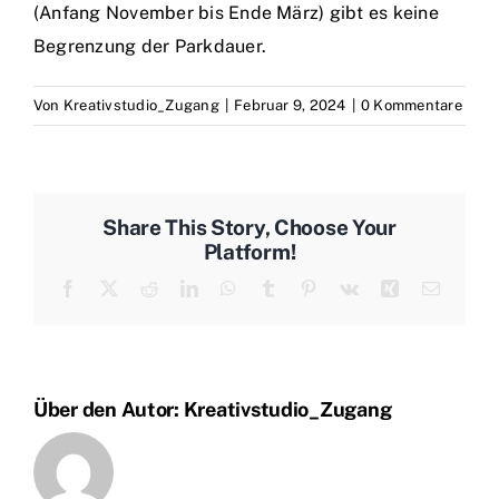
(Anfang November bis Ende März) gibt es keine
Begrenzung der Parkdauer.
Von
Kreativstudio_Zugang
|
Februar 9, 2024
|
0 Kommentare
Share This Story, Choose Your
Platform!
Facebook
X
Reddit
LinkedIn
WhatsApp
Tumblr
Pinterest
Vk
Xing
E-
Mail
Über den Autor:
Kreativstudio_Zugang