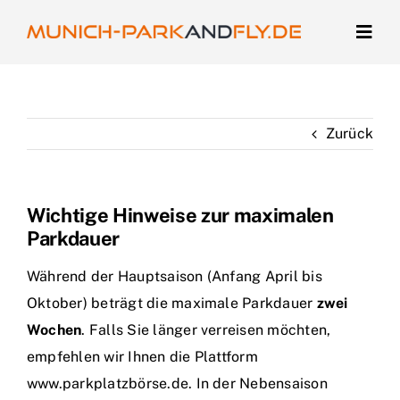
Zum
Inhalt
Togg
Navig
springen
Darum zu uns
Zurück
Parkplatz buchen
Kontakt
Wichtige Hinweise zur maximalen
Parkdauer
Login
Während der Hauptsaison (Anfang April bis
Oktober) beträgt die maximale Parkdauer
zwei
Wochen
. Falls Sie länger verreisen möchten,
empfehlen wir Ihnen die Plattform
www.parkplatzbörse.de
. In der Nebensaison