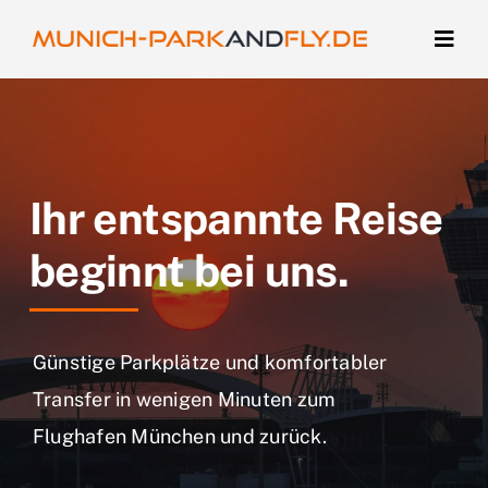
Zum
Inhalt
Togg
Navig
springen
Darum zu uns
Parkplatz buchen
Ihr entspannte Reise
Kontakt
beginnt bei uns.
Login
Günstige Parkplätze und komfortabler
Transfer in wenigen Minuten zum
Flughafen München und zurück.